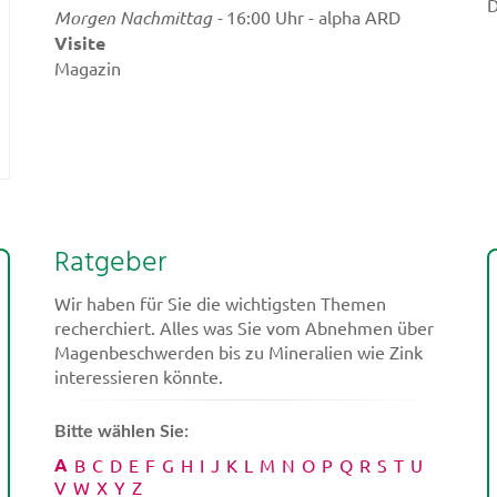
D
Morgen Nachmittag -
16:00 Uhr - alpha ARD
N
Visite
L
Magazin
a
J
k
d
N
a
a
a
Ratgeber
b
u
Wir haben für Sie die wichtigsten Themen
d
recherchiert. Alles was Sie vom Abnehmen über
s
Magenbeschwerden bis zu Mineralien wie Zink
E
interessieren könnte.
B
F
Bitte wählen Sie:
V
A
B
C
D
E
F
G
H
I
J
K
L
M
N
O
P
Q
R
S
T
U
V
W
X
Y
Z