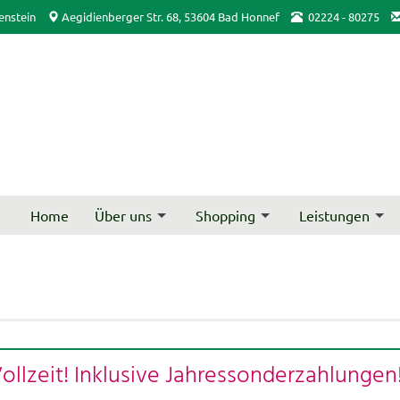
enstein
Aegidienberger Str. 68, 53604 Bad Honnef
02224 - 80275
Home
Über uns
Shopping
Leistungen
Vollzeit! Inklusive Jahressonderzahlung