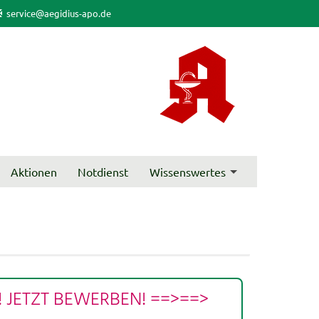
service@aegidius-apo.de
Aktionen
Notdienst
Wissenswertes
en! JETZT BEWERBEN! ==>==>