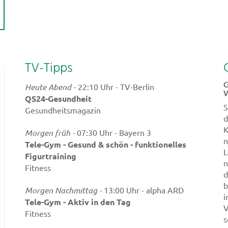
TV-Tipps
G
Heute Abend -
22:10 Uhr - TV-Berlin
W
QS24-Gesundheit
S
Gesundheitsmagazin
d
K
Morgen früh -
07:30 Uhr - Bayern 3
n
Tele-Gym - Gesund & schön - funktionelles
L
Figurtraining
n
Fitness
d
b
Morgen Nachmittag -
13:00 Uhr - alpha ARD
i
Tele-Gym - Aktiv in den Tag
V
Fitness
s