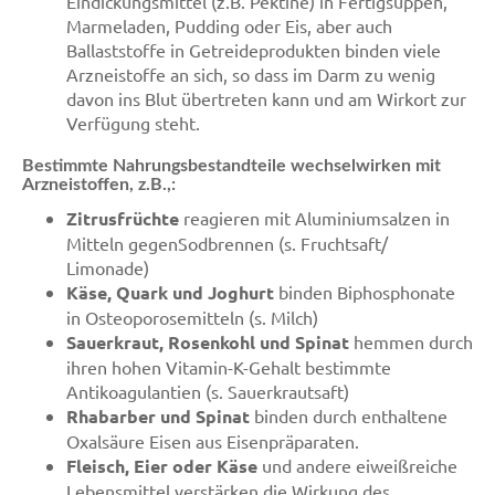
Eindickungsmittel (z.B. Pektine) in Fertigsuppen,
Marmeladen, Pudding oder Eis, aber auch
Ballaststoffe in Getreideprodukten binden viele
Arzneistoffe an sich, so dass im Darm zu wenig
davon ins Blut übertreten kann und am Wirkort zur
Verfügung steht.
Bestimmte Nahrungsbestandteile wechselwirken mit
Arzneistoffen, z.B.,:
Zitrusfrüchte
reagieren mit Aluminiumsalzen in
Mitteln gegenSodbrennen (s. Fruchtsaft/
Limonade)
Käse, Quark und Joghurt
binden Biphosphonate
in Osteoporosemitteln (s. Milch)
Sauerkraut, Rosenkohl und Spinat
hemmen durch
ihren hohen Vitamin-K-Gehalt bestimmte
Antikoagulantien (s. Sauerkrautsaft)
Rhabarber und Spinat
binden durch enthaltene
Oxalsäure Eisen aus Eisenpräparaten.
Fleisch, Eier oder Käse
und andere eiweißreiche
Lebensmittel verstärken die Wirkung des