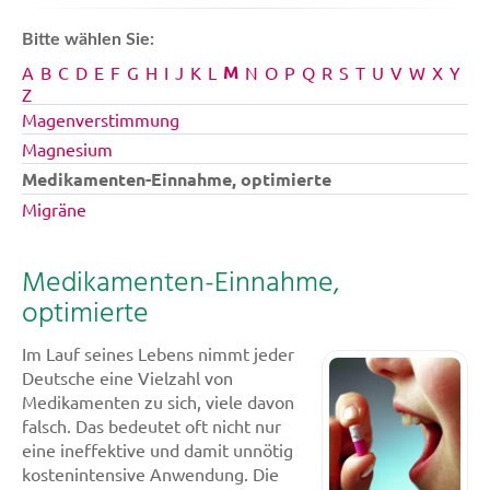
Bitte wählen Sie:
M
A
B
C
D
E
F
G
H
I
J
K
L
N
O
P
Q
R
S
T
U
V
W
X
Y
Z
Magenverstimmung
Magnesium
Medikamenten-Einnahme, optimierte
Migräne
Medikamenten-Einnahme,
optimierte
Im Lauf seines Lebens nimmt jeder
Deutsche eine Vielzahl von
Medikamenten zu sich, viele davon
falsch. Das bedeutet oft nicht nur
eine ineffektive und damit unnötig
kostenintensive Anwendung. Die