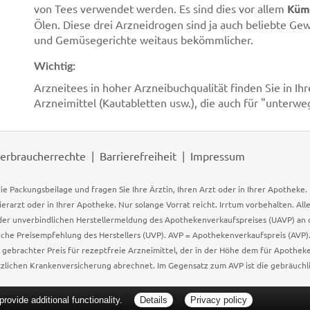
von Tees verwendet werden. Es sind dies vor allem
Kümm
Ölen. Diese drei Arzneidrogen sind ja auch beliebte Ge
und Gemüsegerichte weitaus bekömmlicher.
Wichtig:
Arzneitees in hoher Arzneibuchqualität finden Sie in I
Arzneimittel (Kautabletten usw.), die auch für "unterwe
erbraucherrechte
Barrierefreiheit
Impressum
ie Packungsbeilage und fragen Sie Ihre Ärztin, Ihren Arzt oder in Ihrer Apotheke
Tierarzt oder in Ihrer Apotheke. Nur solange Vorrat reicht. Irrtum vorbehalten. All
er unverbindlichen Herstellermeldung des Apothekenverkaufspreises (UAVP) an die
che Preisempfehlung des Herstellers (UVP). AVP = Apothekenverkaufspreis (AVP).
tz gebrachter Preis für rezeptfreie Arzneimittel, der in der Höhe dem für Apothe
tzlichen Krankenversicherung abrechnet. Im Gegensatz zum AVP ist die gebräuchl
ovide additional functionality.
Details
Privacy policy