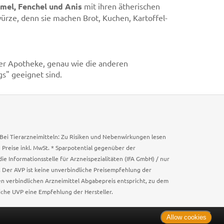
el, Fenchel und Anis
mit ihren ätherischen
würze, denn sie machen Brot, Kuchen, Kartoffel-
hrer Apotheke, genau wie die anderen
gs" geeignet sind.
. Bei Tierarzneimitteln: Zu Risiken und Nebenwirkungen lesen
e Preise inkl. MwSt. * Sparpotential gegenüber der
 Informationsstelle für Arzneispezialitäten (IFA GmbH) / nur
 Der AVP ist keine unverbindliche Preisempfehlung der
ken verbindlichen Arzneimittel Abgabepreis entspricht, zu dem
iche UVP eine Empfehlung der Hersteller.
Allow cookies