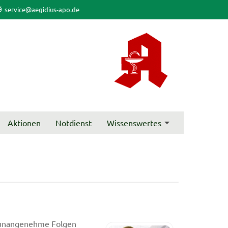
service@aegidius-apo.de
Aktionen
Notdienst
Wissenswertes
h unangenehme Folgen