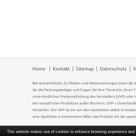
Home
Kontakt
Sitemap
Datenschutz
V
Bei Arzneimitteln: Zu Risiken und Nebenwirkungen lesen Sie d
Sie die Packungsbeilage und fragen Sie Ihre Tierärztin, Ihren 
unverbindlichen Preisempfehlung des Herstellers (UVP) oder d
bei rezeptfreien Produkten außer Büchern. UVP = Unverbindli
Hersteller. Der AVP ist ein von den Apotheken selbst in Ansa
eine Apotheke in bestimmten Fällen das Produkt mit der gese
This website makes use of cookies to enhance browsing experience and pr