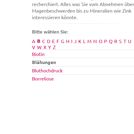
recherchiert. Alles was Sie vom Abnehmen übe
Magenbeschwerden bis zu Mineralien wie Zink
interessieren könnte.
Bitte wählen Sie:
B
A
C
D
E
F
G
H
I
J
K
L
M
N
O
P
Q
R
S
T
U
V
W
X
Y
Z
Biotin
Blähungen
Bluthochdruck
Borreliose