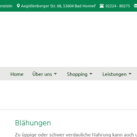
enstein
Aegidienberger Str. 68, 53604 Bad Honnef
02224 - 80275
Home
Über uns
Shopping
Leistungen
Blähungen
Zu üppige oder schwer verdauliche Nahrung kann auc