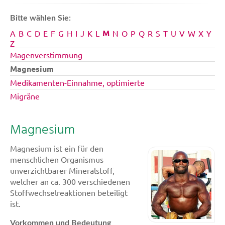
Bitte wählen Sie:
M
A
B
C
D
E
F
G
H
I
J
K
L
N
O
P
Q
R
S
T
U
V
W
X
Y
Z
Magenverstimmung
Magnesium
Medikamenten-Einnahme, optimierte
Migräne
Magnesium
Magnesium ist ein für den
menschlichen Organismus
unverzichtbarer Mineralstoff,
welcher an ca. 300 verschiedenen
Stoffwechselreaktionen beteiligt
ist.
Vorkommen und Bedeutung