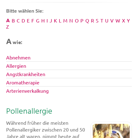
Bitte wählen Sie:
A
B
C
D
E
F
G
H
I
J
K
L
M
N
O
P
Q
R
S
T
U
V
W
X
Y
Z
A
wie:
Abnehmen
Allergien
Angstkrankheiten
Aromatherapie
Arterienverkalkung
Pollenallergie
Während früher die meisten
Pollenallergiker zwischen 20 und 50
Jahre alt waren, nimmt heute auf