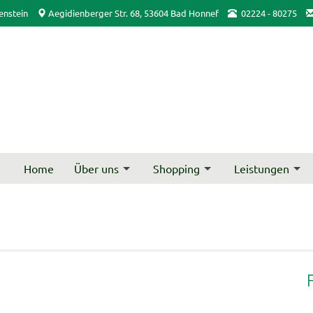
enstein
Aegidienberger Str. 68, 53604 Bad Honnef
02224 - 80275
Home
Über uns
Shopping
Leistungen