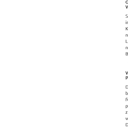
G
W
S
i
K
n
L
n
B
W
P
D
b
f
p
z
w
D