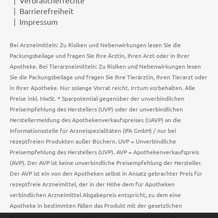
Verbraucherrechte
Barrierefreiheit
Impressum
Bei Arzneimitteln: Zu Risiken und Nebenwirkungen lesen Sie die
Packungsbeilage und fragen Sie Ihre Ärztin, Ihren Arzt oder in Ihrer
Apotheke. Bei Tierarzneimitteln: Zu Risiken und Nebenwirkungen lesen
Sie die Packungsbeilage und fragen Sie Ihre Tierärztin, Ihren Tierarzt oder
in Ihrer Apotheke. Nur solange Vorrat reicht. Irrtum vorbehalten. Alle
Preise inkl. MwSt. * Sparpotential gegenüber der unverbindlichen
Preisempfehlung des Herstellers (UVP) oder der unverbindlichen
Herstellermeldung des Apothekenverkaufspreises (UAVP) an die
Informationsstelle für Arzneispezialitäten (IFA GmbH) / nur bei
rezeptfreien Produkten außer Büchern. UVP = Unverbindliche
Preisempfehlung des Herstellers (UVP). AVP = Apothekenverkaufspreis
(AVP). Der AVP ist keine unverbindliche Preisempfehlung der Hersteller.
Der AVP ist ein von den Apotheken selbst in Ansatz gebrachter Preis für
rezeptfreie Arzneimittel, der in der Höhe dem für Apotheken
verbindlichen Arzneimittel Abgabepreis entspricht, zu dem eine
Apotheke in bestimmten Fällen das Produkt mit der gesetzlichen
Krankenversicherung abrechnet. Im Gegensatz zum AVP ist die