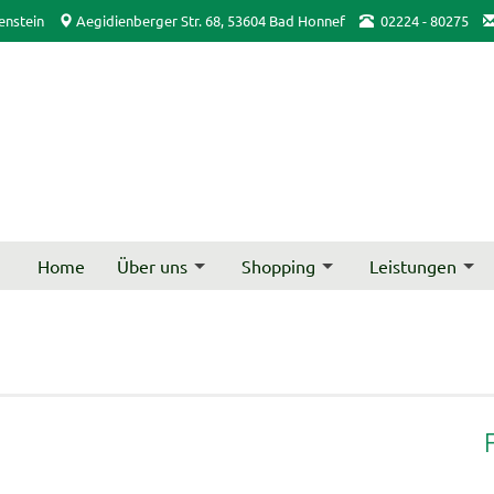
enstein
Aegidienberger Str. 68, 53604 Bad Honnef
02224 - 80275
Home
Über uns
Shopping
Leistungen