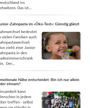
eutschland ins
chwitzen. Das ist...
unior-Zahnpasta im «Öko-Test»: Günstig glänzt
ahnwechsel bedeutet
n vielen Familien auch
ahnpastawechsel:
un zieht eine Junior-
ahnpasta in den
adezimmerschrank
in. Der...
motionale Nähe entscheidet: Bin ich nur allein
der einsam?
insamkeit kann
enschen in jedem
lter treffen - selbst
enn sie ständig in