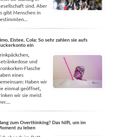
esellschaft sind. Aber
s gibt Menschen in
estimmten...
imo, Eistee, Cola: So sehr zahlen sie aufs
uckerkonto ein
rinkpäckchen,
etränkedose und
ronkorken-Flasche
aben eines
emeinsam: Haben wir
ie einmal geöffnet,
rinken wir sie meist
eer....
ang zum Overthinking? Das hilft, um im
oment zu leben